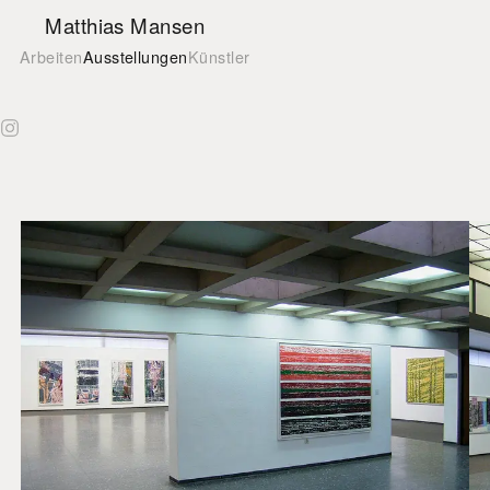
Matthias Mansen
Matthias Mansen on Instagram
Arbeiten
Ausstellungen
Künstler