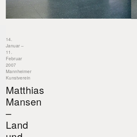
14.
Januar
–
11.
Februar
2007
Mannheimer
Kunstverein
Matthias
Mansen
–
Land
und